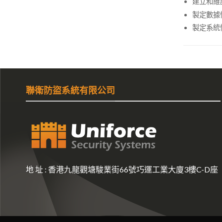
建立和維
製定數據
製定系統
聯衛防盜系統有限公司
地 址 :
香港九龍觀塘駿業街66號巧運工業大廈3樓C-D座