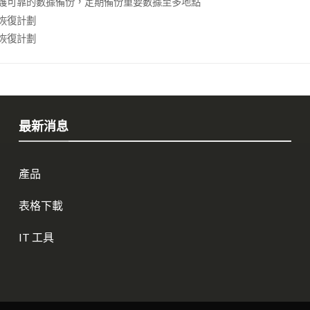
護可靠的數據備份，定期備份重要數據至多地點
恢復計劃
恢復計劃
最新消息
產品
表格下載
IT 工具