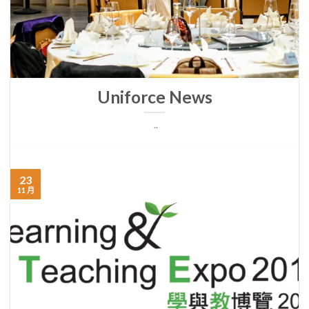
Uniforce News
..
23
11 月