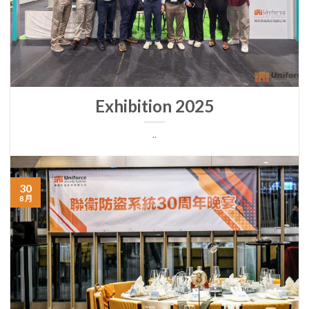
Exhibition 2025
..
30
8 月