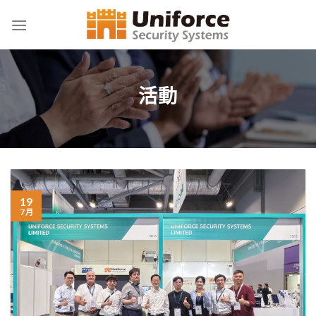
Skip
to
content
活動
19
7 月